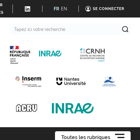
ER
FR
EN
SE CONNECTER
ÉS
Tapez
ici
votre
recherche
Toutes les rubriques