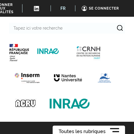
BONNER
FR
UX
SE CONNECTER
ALITÉS
Tapez
ici
votre
recherche
Toutes les rubriques